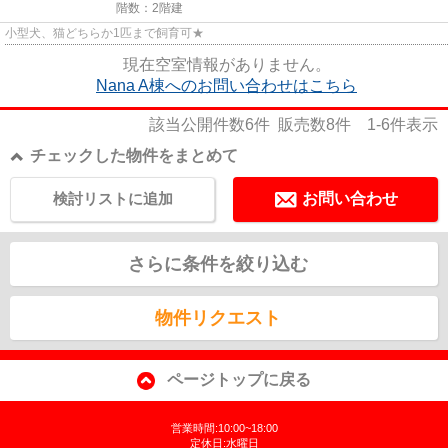
階数：2階建
小型犬、猫どちらか1匹まで飼育可★
現在空室情報がありません。
Nana A棟へのお問い合わせはこちら
該当公開件数
6
件 販売数
8
件
1-6
件表示
チェックした物件をまとめて
検討リストに追加
お問い合わせ
さらに条件を絞り込む
物件リクエスト
ページトップに戻る
営業時間:10:00~18:00
定休日:水曜日