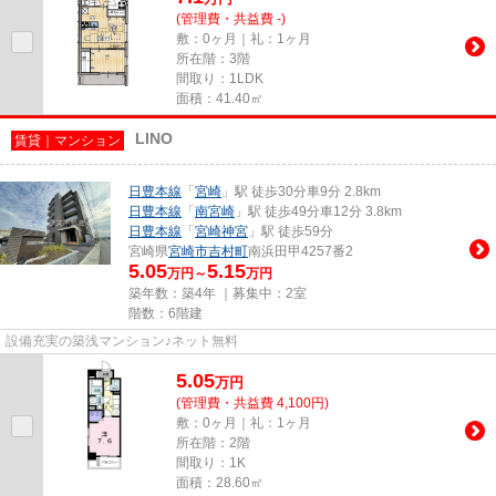
(管理費・共益費 -)
敷：0ヶ月｜礼：1ヶ月
所在階：3階
間取り：1LDK
面積：41.40㎡
LINO
賃貸｜マンション
日豊本線
「
宮崎
」駅 徒歩30分車9分 2.8km
日豊本線
「
南宮崎
」駅 徒歩49分車12分 3.8km
日豊本線
「
宮崎神宮
」駅 徒歩59分
宮崎県
宮崎市
吉村町
南浜田甲4257番2
5.05
5.15
万円～
万円
築年数：築4年 ｜募集中：
2室
階数：6階建
設備充実の築浅マンション♪ネット無料
5.05
万
円
(管理費・共益費 4,100円)
敷：0ヶ月｜礼：1ヶ月
所在階：2階
間取り：1K
面積：28.60㎡