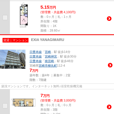
5.15
万
円
(管理費・共益費 4,100円)
敷：0ヶ月｜礼：1ヶ月
所在階：4階
間取り：1K
面積：28.60㎡
EXIA YANAGIMARU
賃貸｜マンション
日豊本線
「
宮崎
」駅 徒歩14分
日豊本線
「
宮崎神宮
」駅 徒歩30分
日豊本線
「
南宮崎
」駅 徒歩46分
宮崎県
宮崎市
柳丸町
112-4
7
万円
築年数：築4年 ｜募集中：
2室
階数：7階建
築浅マンションです。インターネット無料♪浴室乾燥機完備
7
万
円
(管理費・共益費 3,000円)
敷：0ヶ月｜礼：0ヶ月
所在階：3階