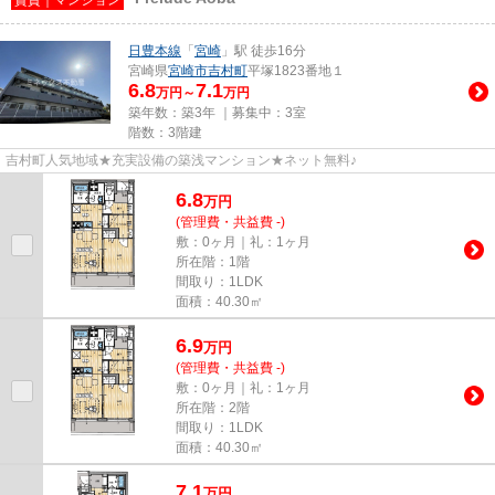
日豊本線
「
宮崎
」駅 徒歩16分
宮崎県
宮崎市
吉村町
平塚1823番地１
6.8
7.1
万円～
万円
築年数：築3年 ｜募集中：
3室
階数：3階建
吉村町人気地域★充実設備の築浅マンション★ネット無料♪
6.8
万
円
(管理費・共益費 -)
敷：0ヶ月｜礼：1ヶ月
所在階：1階
間取り：1LDK
面積：40.30㎡
6.9
万
円
(管理費・共益費 -)
敷：0ヶ月｜礼：1ヶ月
所在階：2階
間取り：1LDK
面積：40.30㎡
7.1
万
円