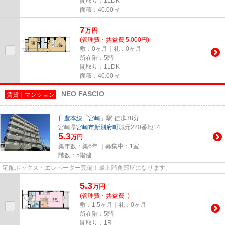
間取り：1LDK
面積：40.00㎡
7
万
円
(管理費・共益費 5,000円)
敷：0ヶ月｜礼：0ヶ月
所在階：5階
間取り：1LDK
面積：40.00㎡
NEO FASCIO
賃貸｜マンション
日豊本線
「
宮崎
」駅 徒歩38分
宮崎県
宮崎市
新別府町
城元220番地14
5.3
万円
築年数：築6年 ｜募集中：
1室
階数：5階建
宅配ボックス・エレベーター完備！最上階角部屋になります。
5.3
万
円
(管理費・共益費 -)
敷：1.5ヶ月｜礼：0ヶ月
所在階：5階
間取り：1R