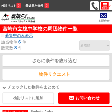
0
0
検討リスト
最近見た物件
お問合せ
宮崎市立檍中学校の周辺物件一覧
募集中のみ表示
6
該当物件
件
8
販売数
件
さらに条件を絞り込む
物件リクエスト
チェックした物件をまとめて
検討リストに追加
お問い合わせ
Prelude Aoba
賃貸｜マンション