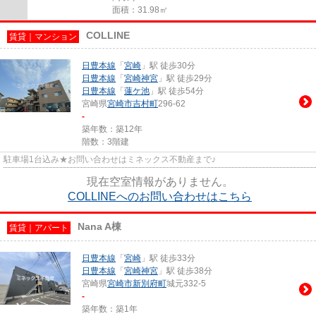
面積：31.98㎡
COLLINE
賃貸｜マンション
日豊本線
「
宮崎
」駅 徒歩30分
日豊本線
「
宮崎神宮
」駅 徒歩29分
日豊本線
「
蓮ケ池
」駅 徒歩54分
宮崎県
宮崎市
吉村町
296-62
-
築年数：築12年
階数：3階建
駐車場1台込み★お問い合わせはミネックス不動産まで♪
現在空室情報がありません。
COLLINEへのお問い合わせはこちら
Nana A棟
賃貸｜アパート
日豊本線
「
宮崎
」駅 徒歩33分
日豊本線
「
宮崎神宮
」駅 徒歩38分
宮崎県
宮崎市
新別府町
城元332-5
-
築年数：築1年