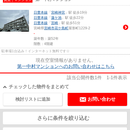
日豊本線
「
宮崎神宮
」駅 徒歩19分
日豊本線
「
蓮ケ池
」駅 徒歩22分
日豊本線
「
宮崎
」駅 徒歩51分
宮崎県
宮崎市
花ケ島町
屋形町1229-2
-
築年数：築52年
階数：4階建
駐車場1台込み！インターネット無料です☆
現在空室情報がありません。
第一中村マンションへのお問い合わせはこちら
該当公開件数
1
件
1-1
件表示
チェックした物件をまとめて
検討リストに追加
お問い合わせ
さらに条件を絞り込む