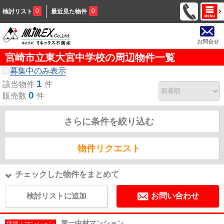
0
0
検討リスト
最近見た物件
お問合せ
宮崎市立東大宮中学校の周辺物件一覧
募集中のみ表示
1
該当物件
件
0
販売数
件
さらに条件を絞り込む
物件リクエスト
チェックした物件をまとめて
検討リストに追加
お問い合わせ
第一中村マンション
賃貸｜マンション