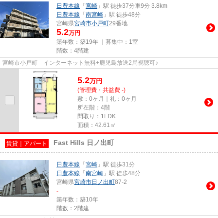
日豊本線
「
宮崎
」駅 徒歩37分車9分 3.8km
日豊本線
「
南宮崎
」駅 徒歩48分
宮崎県
宮崎市
小戸町
29番地
5.2
万円
築年数：築19年 ｜募集中：
1室
階数：4階建
宮崎市小戸町 インターネット無料+鹿児島放送2局視聴可♪
5.2
万
円
(管理費・共益費 -)
敷：0ヶ月｜礼：0ヶ月
所在階：4階
間取り：1LDK
面積：42.61㎡
Fast Hills 日ノ出町
賃貸｜アパート
日豊本線
「
宮崎
」駅 徒歩31分
日豊本線
「
南宮崎
」駅 徒歩48分
宮崎県
宮崎市
日ノ出町
87-2
-
築年数：築10年
階数：2階建