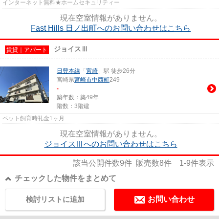
インターネット無料★ホームセキュリティー
現在空室情報がありません。
Fast Hills 日ノ出町へのお問い合わせはこちら
ジョイスⅢ
賃貸｜アパート
日豊本線
「
宮崎
」駅 徒歩26分
宮崎県
宮崎市
中西町
249
-
築年数：築49年
階数：3階建
ペット飼育時礼金1ヶ月
現在空室情報がありません。
ジョイスⅢへのお問い合わせはこちら
該当公開件数
9
件 販売数
8
件
1-9
件表示
チェックした物件をまとめて
検討リストに追加
お問い合わせ