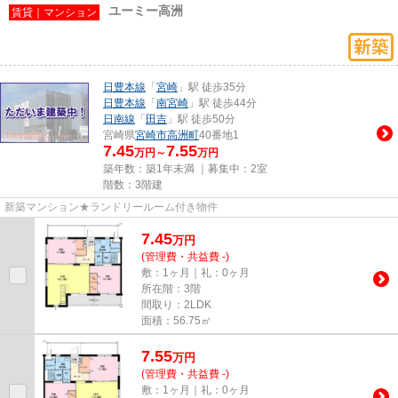
ユーミー高洲
賃貸｜マンション
日豊本線
「
宮崎
」駅 徒歩35分
日豊本線
「
南宮崎
」駅 徒歩44分
日南線
「
田吉
」駅 徒歩50分
宮崎県
宮崎市
高洲町
40番地1
7.45
7.55
万円～
万円
築年数：築1年未満 ｜募集中：
2室
階数：3階建
新築マンション★ランドリールーム付き物件
7.45
万
円
(管理費・共益費 -)
敷：1ヶ月｜礼：0ヶ月
所在階：3階
間取り：2LDK
面積：56.75㎡
7.55
万
円
(管理費・共益費 -)
敷：1ヶ月｜礼：0ヶ月