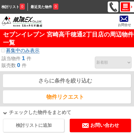
0
0
検討リスト
最近見た物件
お問合せ
セブンイレブン 宮崎高千穂通2丁目店の周辺物件
一覧
募集中のみ表示
1
該当物件
件
0
販売数
件
さらに条件を絞り込む
物件リクエスト
チェックした物件をまとめて
検討リストに追加
お問い合わせ