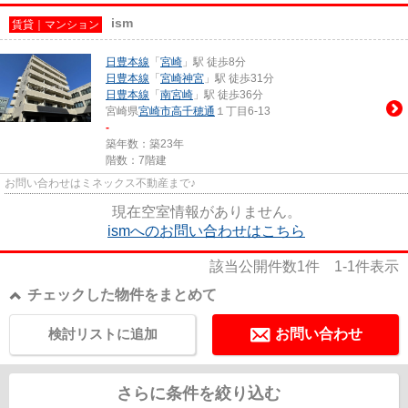
ism
賃貸｜マンション
日豊本線
「
宮崎
」駅 徒歩8分
日豊本線
「
宮崎神宮
」駅 徒歩31分
日豊本線
「
南宮崎
」駅 徒歩36分
宮崎県
宮崎市
高千穂通
１丁目6-13
-
築年数：築23年
階数：7階建
お問い合わせはミネックス不動産まで♪
現在空室情報がありません。
ismへのお問い合わせはこちら
該当公開件数
1
件
1-1
件表示
チェックした物件をまとめて
検討リストに追加
お問い合わせ
さらに条件を絞り込む