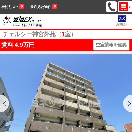
0
0
検討リスト
最近見た物件
お問合せ
チェルシー神宮外苑（
1
室）
賃料
4.9万円
空室情報を確認