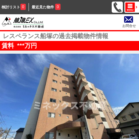
0
0
検討リスト
最近見た物件
お問合せ
レスペランス船塚の過去掲載物件情報
賃料
***
万円