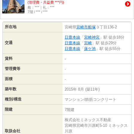
(管理費・共益費 ***円)
敷：***｜礼：***
7階 / *** / ***
所在地
宮崎県
宮崎市
船塚
３丁目136-2
日豊本線
「
宮崎神宮
」駅 徒歩18分
交通
日豊本線
「
宮崎
」駅 徒歩29分
日豊本線
「
蓮ケ池
」駅 徒歩55分
賃料
-
管理費等
-
面積
-
築年数
2015年 8月 (築11年)
種別/構造
マンション/鉄筋コンクリート
階建
7階建
株式会社ミネックス不動産
宮崎県宮崎市川原町5-10 ミネックス
取扱会社
川原