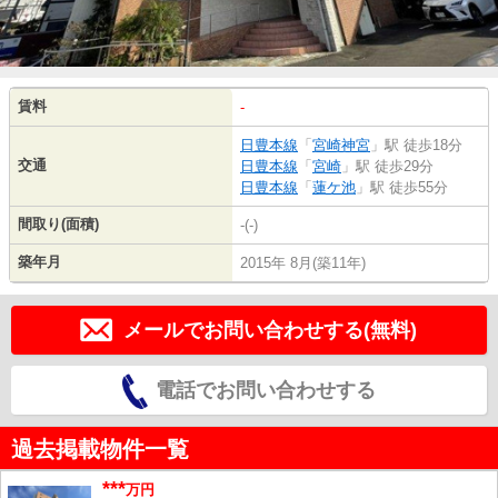
賃料
-
日豊本線
「
宮崎神宮
」駅 徒歩18分
交通
日豊本線
「
宮崎
」駅 徒歩29分
日豊本線
「
蓮ケ池
」駅 徒歩55分
間取り(面積)
-(-)
築年月
2015年 8月(築11年)
メールでお問い合わせする(無料)
電話でお問い合わせする
過去掲載物件一覧
***
万円