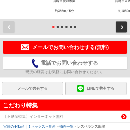
宮崎至慶幼稚園
宮崎市立
約386m／5分
約1059
前
メールでお問い合わせする(無料)
電話でお問い合わせする
現況の確認はお気軽にお問い合わせください。
メールで共有する
LINEで共有する
こだわり特集
【不動産特集】インターネット無料
宮崎の不動産｜ミネックス不動産
>
物件一覧
>
レスペランス船塚