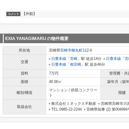
【外観】
コメント
EXIA YANAGIMARU
の物件概要
所在地
宮崎県
宮崎市
柳丸町
112-4
日豊本線
「
宮崎
」駅 徒歩14分
日豊本線
「
宮
交通
日豊本線
「
南宮崎
」駅 徒歩46分
賃料
7万円
管理費・共
面積
40.00㎡
築年月（築
マンション / 鉄筋コンクリー
種別/構造
階建
ト
株式会社ミネックス不動産
宮崎県宮崎市川原
取扱会社
TEL:0985-22-2244
宮崎県知事 (2) 第004994