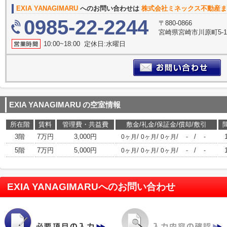
EXIA YANAGIMARU
へのお問い合わせは
株式会社ミネックス不動産ま
0985-22-2244
〒880-0866
宮崎県宮崎市川原町5-
10:00~18:00 定休日:水曜日
EXIA YANAGIMARU
の空室情報
所在階
賃料
管理費・共益費
敷金/礼金/保証金/償却/敷引
3階
7万円
3,000円
/
/
/
/
0ヶ月
0ヶ月
0ヶ月
-
-
5階
7万円
5,000円
/
/
/
/
0ヶ月
0ヶ月
0ヶ月
-
-
EXIA YANAGIMARU
へのお問い合わせ