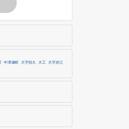
す
町
中津瀬町
大字恒久
大工
大字赤江