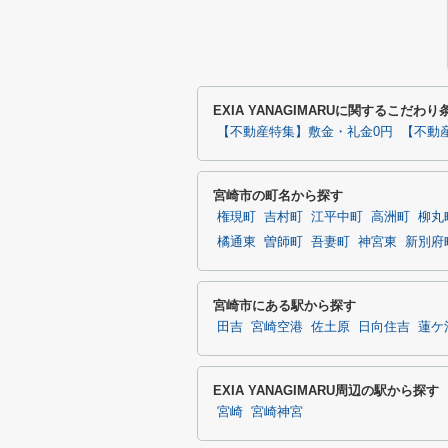
EXIA YANAGIMARUに関するこだわ
【不動産特集】敷金・礼金0円
【不動
宮崎市の町名から探す
権現町
吉村町
江平中町
高洲町
柳丸
橘通東
曽師町
吾妻町
神宮東
新別府
宮崎市にある駅から探す
田吉
宮崎空港
佐土原
日向住吉
蓮ケ
EXIA YANAGIMARU周辺の駅から探す
宮崎
宮崎神宮