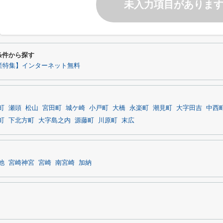
未入力項目がありま
り条件から探す
産特集】インターネット無料
町
瀬頭
松山
宮田町
城ケ崎
小戸町
大橋
永楽町
潮見町
大字田吉
中西
町
下北方町
大字島之内
源藤町
川原町
末広
池
宮崎神宮
宮崎
南宮崎
加納