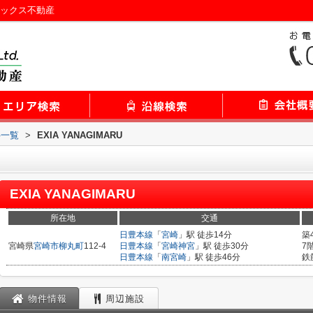
ミネックス不動産
件一覧
>
EXIA YANAGIMARU
EXIA YANAGIMARU
所在地
交通
日豊本線
「
宮崎
」駅 徒歩14分
築
宮崎県
宮崎市
柳丸町
112-4
日豊本線
「
宮崎神宮
」駅 徒歩30分
7
日豊本線
「
南宮崎
」駅 徒歩46分
鉄
物件情報
周辺施設