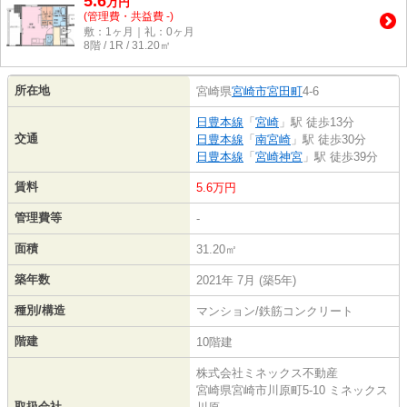
5.6
万
円
(管理費・共益費 -)
敷：1ヶ月｜礼：0ヶ月
8階 / 1R / 31.20㎡
所在地
宮崎県
宮崎市
宮田町
4-6
日豊本線
「
宮崎
」駅 徒歩13分
交通
日豊本線
「
南宮崎
」駅 徒歩30分
日豊本線
「
宮崎神宮
」駅 徒歩39分
賃料
5.6万円
管理費等
-
面積
31.20㎡
築年数
2021年 7月 (築5年)
種別/構造
マンション/鉄筋コンクリート
階建
10階建
株式会社ミネックス不動産
宮崎県宮崎市川原町5-10 ミネックス
取扱会社