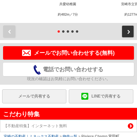
共愛幼稚園
宮崎市立
約482m／7分
約1277
前
メールでお問い合わせする(無料)
電話でお問い合わせする
現況の確認はお気軽にお問い合わせください。
メールで共有する
LINEで共有する
こだわり特集
【不動産特集】インターネット無料
宮崎の不動産｜ミネックス不動産
>
物件一覧
>
Riviere Champ 宮田町