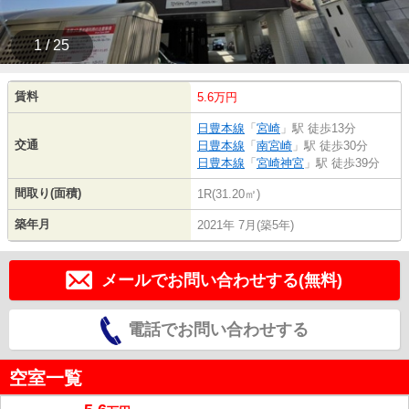
1 / 25
賃料
5.6万円
日豊本線
「
宮崎
」駅 徒歩13分
交通
日豊本線
「
南宮崎
」駅 徒歩30分
日豊本線
「
宮崎神宮
」駅 徒歩39分
間取り(面積)
1R(31.20㎡)
築年月
2021年 7月(築5年)
メールでお問い合わせする(無料)
電話でお問い合わせする
空室一覧