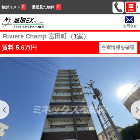
0
0
検討リスト
最近見た物件
お問合せ
Riviere Champ 宮田町（
1
室）
賃料
5.6万円
空室情報を確認