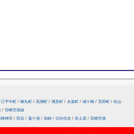
江平中町
/
柳丸町
/
高洲町
/
潮見町
/
永楽町
/
城ケ崎
/
宮田町
/
松山
線
/
宮崎空港線
宮崎神宮
/
田吉
/
蓮ケ池
/
加納
/
日向住吉
/
佐土原
/
宮崎空港