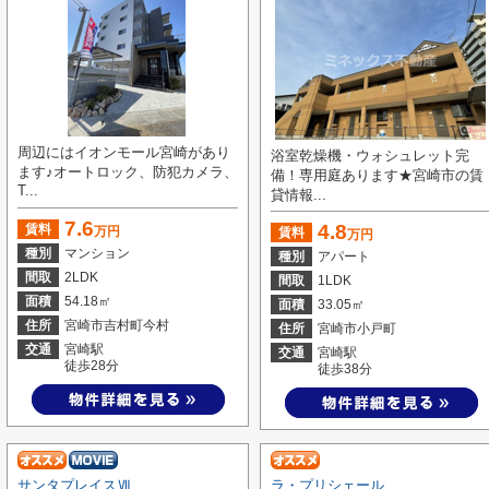
周辺にはイオンモール宮崎があり
浴室乾燥機・ウォシュレット完
ます♪オートロック、防犯カメラ、
備！専用庭あります★宮崎市の賃
T...
貸情報...
7.6
4.8
賃料
万円
賃料
万円
種別
マンション
種別
アパート
間取
2LDK
間取
1LDK
面積
54.18㎡
面積
33.05㎡
住所
宮崎市吉村町今村
住所
宮崎市小戸町
交通
宮崎駅
交通
宮崎駅
徒歩28分
徒歩38分
サンタプレイスⅦ
ラ・プリシェール