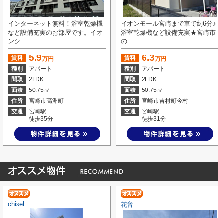
インターネット無料！浴室乾燥機
イオンモール宮崎まで車で約6分♪
など設備充実のお部屋です。イオ
浴室乾燥機など設備充実★宮崎市
ンシ...
の...
5.9
6.3
賃料
賃料
万円
万円
種別
アパート
種別
アパート
間取
2LDK
間取
2LDK
面積
50.75㎡
面積
50.75㎡
住所
宮崎市高洲町
住所
宮崎市吉村町今村
交通
宮崎駅
交通
宮崎駅
徒歩35分
徒歩31分
chisel
花音