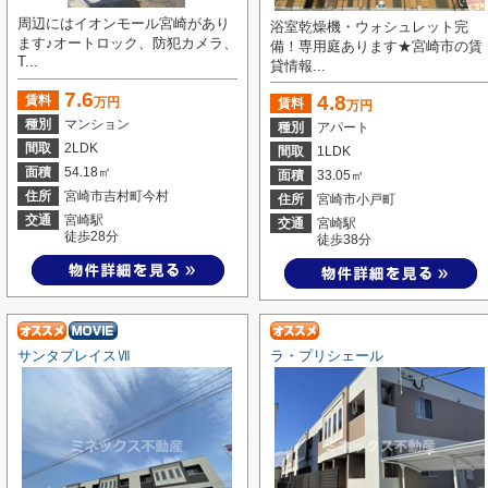
周辺にはイオンモール宮崎があり
浴室乾燥機・ウォシュレット完
ます♪オートロック、防犯カメラ、
備！専用庭あります★宮崎市の賃
T...
貸情報...
7.6
4.8
賃料
万円
賃料
万円
種別
マンション
種別
アパート
間取
2LDK
間取
1LDK
面積
54.18㎡
面積
33.05㎡
住所
宮崎市吉村町今村
住所
宮崎市小戸町
交通
宮崎駅
交通
宮崎駅
徒歩28分
徒歩38分
サンタプレイスⅦ
ラ・プリシェール