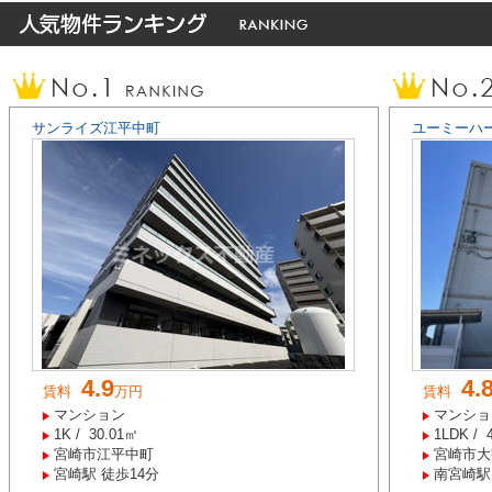
サンライズ江平中町
ユーミーハ
4.9
4.
賃料
万円
賃料
マンション
マンショ
1K / 30.01㎡
1LDK / 
宮崎市江平中町
宮崎市大
宮崎駅 徒歩14分
南宮崎駅