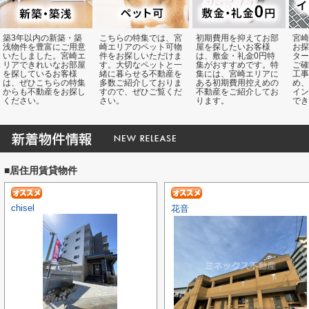
築3年以内の新築・築
こちらの特集では、宮
初期費用を抑えてお部
宮崎
浅物件を豊富にご用意
崎エリアのペット可物
屋を探したいお客様
お探
いたしました。宮崎エ
件をお探しいただけま
は、敷金・礼金0円特
ター
リアできれいなお部屋
す。大切なペットと一
集がおすすめです。特
ご確
を探しているお客様
緒に暮らせる不動産を
集には、宮崎エリアに
工事
は、ぜひこちらの特集
多数ご紹介しておりま
ある初期費用控えめの
め、
からも不動産をお探し
すので、ぜひご覧くだ
不動産をご紹介してお
イン
ください。
さい。
ります。
でき
■居住用賃貸物件
chisel
花音