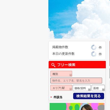
掲載物件数
件
本日の更新件数
件
種別
エリア| 駅
価格/賃料
面積
-
件該当