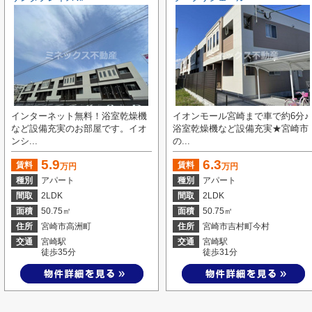
インターネット無料！浴室乾燥機
イオンモール宮崎まで車で約6分♪
など設備充実のお部屋です。イオ
浴室乾燥機など設備充実★宮崎市
ンシ...
の...
5.9
6.3
賃料
賃料
万円
万円
種別
アパート
種別
アパート
間取
2LDK
間取
2LDK
面積
50.75㎡
面積
50.75㎡
住所
宮崎市高洲町
住所
宮崎市吉村町今村
交通
宮崎駅
交通
宮崎駅
徒歩35分
徒歩31分