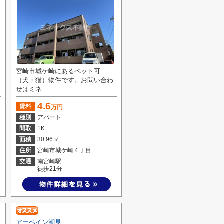
宮崎市城ケ崎にあるペット可
（犬・猫）物件です。お問い合わ
せはミネ...
4.6
賃料
万円
種別
アパート
間取
1K
面積
30.96㎡
住所
宮崎市城ケ崎４丁目
交通
南宮崎駅
徒歩21分
アーベイン潮見