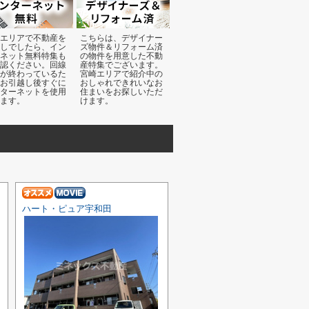
エリアで不動産を
こちらは、デザイナー
しでしたら、イン
ズ物件＆リフォーム済
ネット無料特集も
の物件を用意した不動
認ください。回線
産特集でございます。
が終わっているた
宮崎エリアで紹介中の
お引越し後すぐに
おしゃれできれいなお
ターネットを使用
住まいをお探しいただ
ます。
けます。
ハート・ピュア宇和田