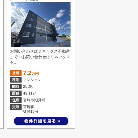
お問い合わせはミネックス不動産
まで♪♪お問い合わせはミネックス
不...
7.2
賃料
万円
種別
マンション
間取
2LDK
面積
49.11㎡
住所
宮崎市潮見町
交通
宮崎駅
徒歩17分