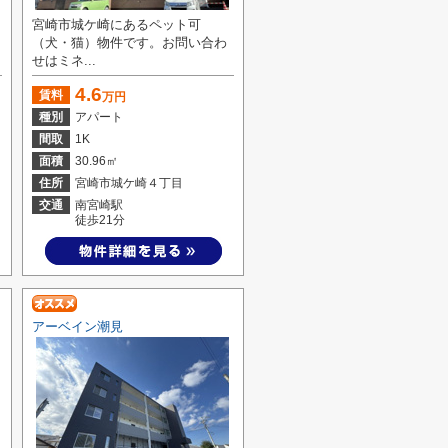
宮崎市城ケ崎にあるペット可
（犬・猫）物件です。お問い合わ
せはミネ...
4.6
賃料
万円
種別
アパート
間取
1K
面積
30.96㎡
住所
宮崎市城ケ崎４丁目
交通
南宮崎駅
徒歩21分
アーベイン潮見