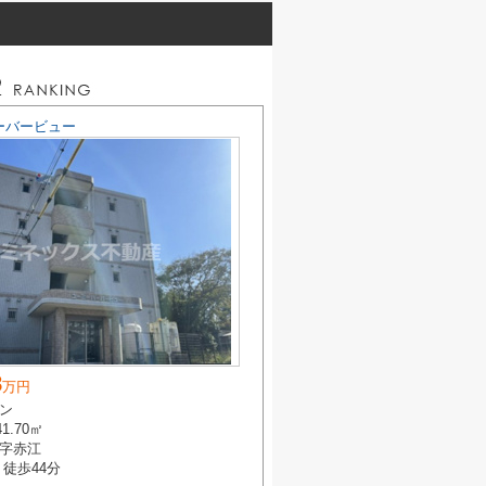
ーバービュー
8
万円
ン
41.70㎡
字赤江
 徒歩44分