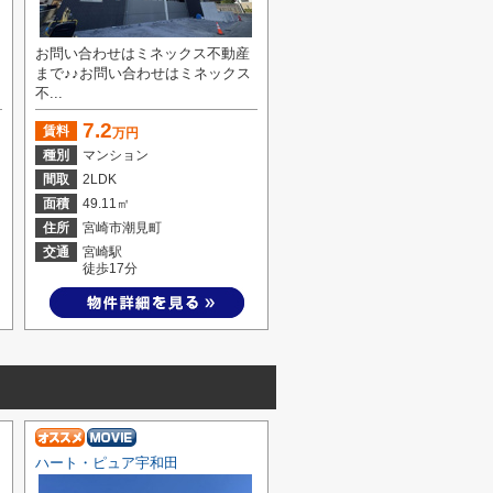
お問い合わせはミネックス不動産
まで♪♪お問い合わせはミネックス
不...
7.2
賃料
万円
種別
マンション
間取
2LDK
面積
49.11㎡
住所
宮崎市潮見町
交通
宮崎駅
徒歩17分
ハート・ピュア宇和田