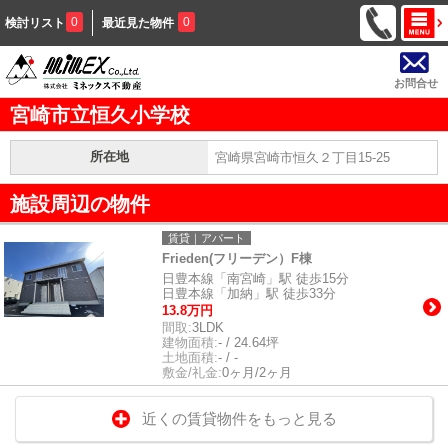
0
0
検討リスト
最近見た物件
お問合せ
宮崎市立恒久小学校
所在地
宮崎県宮崎市恒久２丁目15-25
施設周辺の物件
賃貸｜アパート
Frieden(フリーデン）F棟
日豊本線「南宮崎」駅 徒歩15分
日豊本線「加納」駅 徒歩33分
13.8万円
間取:
3LDK
建物面積:
- / 24.64坪
土地面積:
- / -
敷金/礼金:
0ヶ月/2ヶ月
近くの賃貸物件をもっと見る