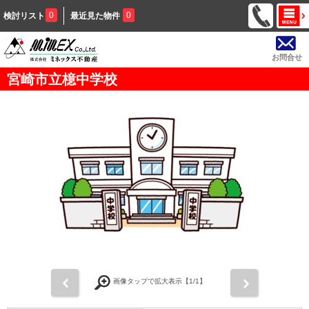
0
0
検討リスト
最近見た物件
お問合せ
宮崎市立檍中学校
前
次
画像タップで拡大表示【
1
/1】