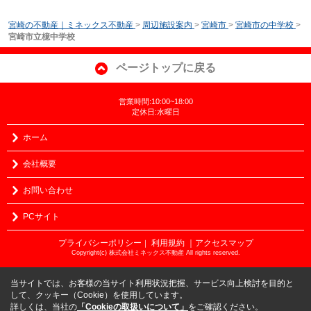
宮崎の不動産｜ミネックス不動産
>
周辺施設案内
>
宮崎市
>
宮崎市の中学校
>
宮崎市立檍中学校
ページトップに戻る
営業時間:10:00~18:00
定休日:水曜日
ホーム
会社概要
お問い合わせ
PCサイト
プライバシーポリシー
利用規約
｜アクセスマップ
｜
Copyright(c) 株式会社ミネックス不動産 All rights reserved.
当サイトでは、お客様の当サイト利用状況把握、サービス向上検討を目的と
して、クッキー（Cookie）を使用しています。
詳しくは、当社の
「Cookieの取扱いについて」
をご確認ください。