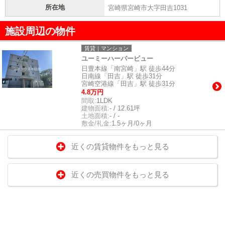
所在地
宮崎県宮崎市大字田吉1031
施設周辺の物件
賃貸｜マンション
ユーミーハーバービュー
日豊本線「南宮崎」駅 徒歩44分
日南線「田吉」駅 徒歩31分
宮崎空港線「田吉」駅 徒歩31分
4.8万円
間取:
1LDK
建物面積:
- / 12.61坪
土地面積:
- / -
敷金/礼金:
1.5ヶ月/0ヶ月
近くの賃貸物件をもっと見る
近くの売買物件をもっと見る