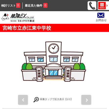
0
0
検討リスト
最近見た物件
お問合せ
宮崎市立赤江東中学校
前
次
画像タップで拡大表示【
1
/1】