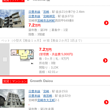
日豊本線
「
宮崎
」駅 徒歩21分車7分 2.4km
日豊本線
「
宮崎神宮
」駅 徒歩37分
宮崎県
宮崎市
吉村町
西田甲649番8
7.2
万円
築年数：築3年 ｜募集中：
1室
階数：3階建
ペット（小型犬【敷金１ヵ月】 or 猫【敷金２か月】1匹まで）
7.2
万
円
(管理費・共益費 5,000円)
敷：0ヶ月｜礼：9万円
所在階：3階
間取り：1LDK
面積：42.01㎡
Growth Daiou
賃貸｜マンション
日豊本線
「
宮崎
」駅 徒歩15分
日豊本線
「
南宮崎
」駅 徒歩32分
宮崎県
宮崎市
大王町
2-1
-
築年数：築1年未満