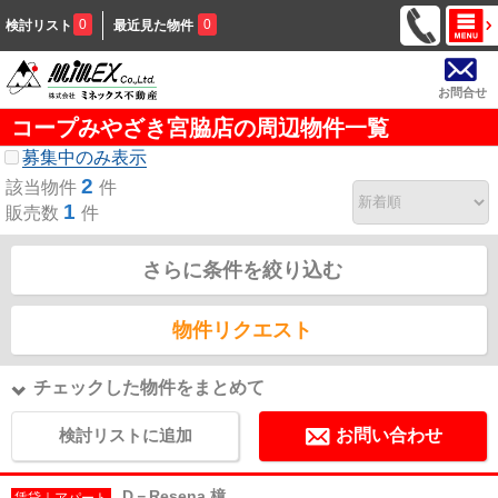
0
0
検討リスト
最近見た物件
お問合せ
コープみやざき宮脇店の周辺物件一覧
募集中のみ表示
2
該当物件
件
1
販売数
件
さらに条件を絞り込む
物件リクエスト
チェックした物件をまとめて
検討リストに追加
お問い合わせ
D－Resena 檍
賃貸｜アパート