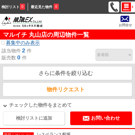
0
0
検討リスト
最近見た物件
お問合せ
マルイチ 丸山店の周辺物件一覧
募集中のみ表示
2
該当物件
件
0
販売数
件
さらに条件を絞り込む
物件リクエスト
チェックした物件をまとめて
検討リストに追加
お問い合わせ
レスペランス船塚
賃貸｜マンション