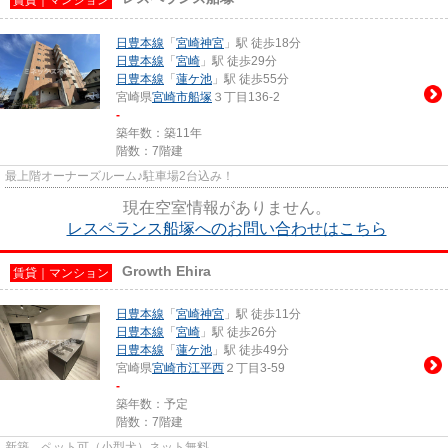
日豊本線
「
宮崎神宮
」駅 徒歩18分
日豊本線
「
宮崎
」駅 徒歩29分
日豊本線
「
蓮ケ池
」駅 徒歩55分
宮崎県
宮崎市
船塚
３丁目136-2
-
築年数：築11年
階数：7階建
最上階オーナーズルーム♪駐車場2台込み！
現在空室情報がありません。
レスペランス船塚へのお問い合わせはこちら
Growth Ehira
賃貸｜マンション
日豊本線
「
宮崎神宮
」駅 徒歩11分
日豊本線
「
宮崎
」駅 徒歩26分
日豊本線
「
蓮ケ池
」駅 徒歩49分
宮崎県
宮崎市
江平西
２丁目3-59
-
築年数：予定
階数：7階建
新築 ペット可（小型犬）ネット無料