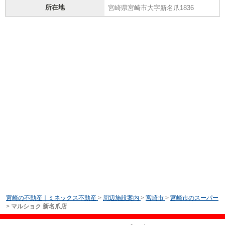
所在地
宮崎県宮崎市大字新名爪1836
宮崎の不動産｜ミネックス不動産
>
周辺施設案内
>
宮崎市
>
宮崎市のスーパー
>
マルショク 新名爪店