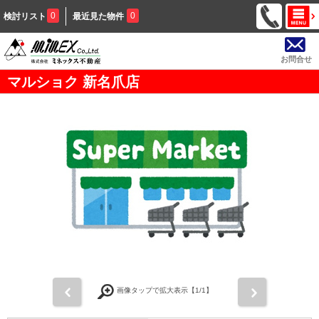
0
0
検討リスト
最近見た物件
お問合せ
マルショク 新名爪店
前
次
画像タップで拡大表示【
1
/1】