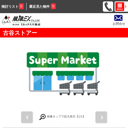
0
0
検討リスト
最近見た物件
お問合せ
古谷ストアー
前
次
画像タップで拡大表示【
1
/1】