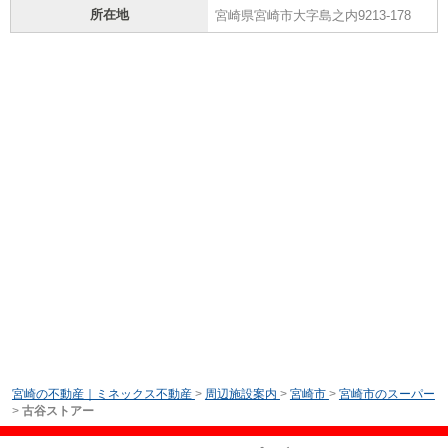
所在地
宮崎県宮崎市大字島之内9213-178
宮崎の不動産｜ミネックス不動産
>
周辺施設案内
>
宮崎市
>
宮崎市のスーパー
>
古谷ストアー