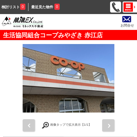
0
0
検討リスト
最近見た物件
お問合せ
生活協同組合コープみやざき 赤江店
前
次
画像タップで拡大表示【
1
/1】