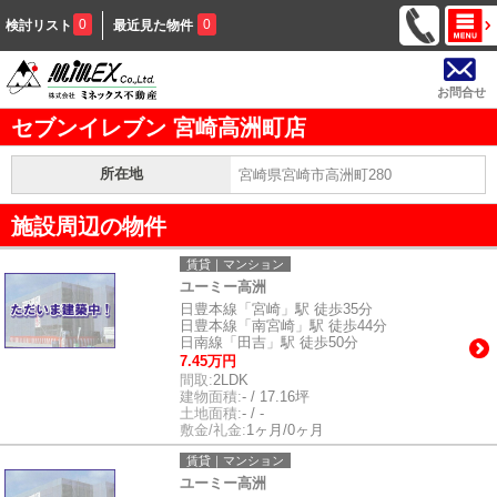
0
0
検討リスト
最近見た物件
お問合せ
セブンイレブン 宮崎高洲町店
所在地
宮崎県宮崎市高洲町280
施設周辺の物件
賃貸｜マンション
ユーミー高洲
日豊本線「宮崎」駅 徒歩35分
日豊本線「南宮崎」駅 徒歩44分
日南線「田吉」駅 徒歩50分
7.45万円
間取:
2LDK
建物面積:
- / 17.16坪
土地面積:
- / -
敷金/礼金:
1ヶ月/0ヶ月
賃貸｜マンション
ユーミー高洲