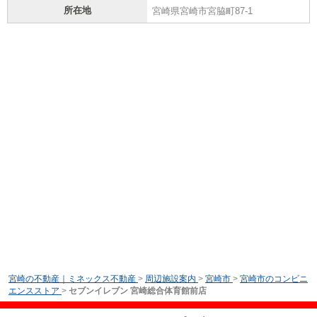
所在地
宮崎県宮崎市宮脇町87-1
宮崎の不動産｜ミネックス不動産
>
周辺施設案内
>
宮崎市
>
宮崎市のコンビニ
エンスストア
>
セブンイレブン 宮崎総合体育館前店