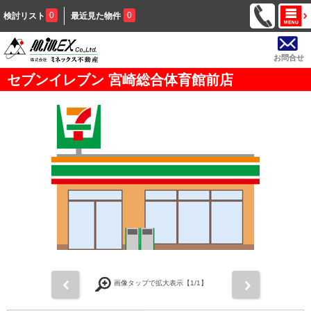
0
0
検討リスト
最近見た物件
お問合せ
セブンイレブン 宮崎総合体育館前店
前
次
画像タップで拡大表示【
1
/1】