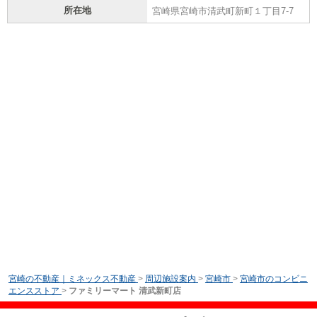
所在地
宮崎県宮崎市清武町新町１丁目7-7
宮崎の不動産｜ミネックス不動産
>
周辺施設案内
>
宮崎市
>
宮崎市のコンビニ
エンスストア
>
ファミリーマート 清武新町店