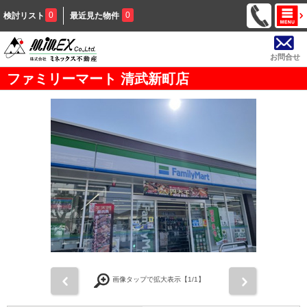
0
0
検討リスト
最近見た物件
お問合せ
ファミリーマート 清武新町店
前
次
画像タップで拡大表示【
1
/1】