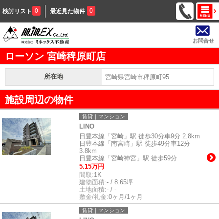
0
0
検討リスト
最近見た物件
お問合せ
ローソン 宮崎稗原町店
所在地
宮崎県宮崎市稗原町95
施設周辺の物件
賃貸｜マンション
LINO
日豊本線「宮崎」駅 徒歩30分車9分 2.8km
日豊本線「南宮崎」駅 徒歩49分車12分
3.8km
日豊本線「宮崎神宮」駅 徒歩59分
5.15万円
間取:
1K
建物面積:
- / 8.65坪
土地面積:
- / -
敷金/礼金:
0ヶ月/1ヶ月
賃貸｜マンション