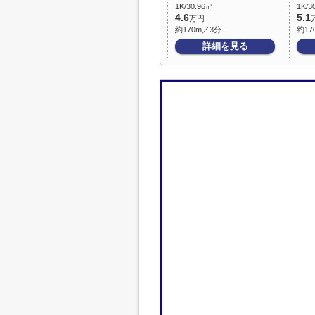
1K/30.96㎡
1K/3
4.6
5.1
万円
約170m／3分
約17
詳細を見る