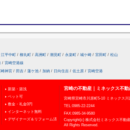
江平中町
/
柳丸町
/
高洲町
/
潮見町
/
永楽町
/
城ケ崎
/
宮田町
/
松山
線
/
宮崎空港線
宮崎神宮
/
田吉
/
蓮ケ池
/
加納
/
日向住吉
/
佐土原
/
宮崎空港
宮崎の不動産｜ミネックス不動
新築・築浅
ペット可
宮崎県宮崎市川原町5-10 ミネックス
敷金・礼金0円
TEL:0985-22-2244
インターネット無料
FAX:0985-34-9580
デザイナーズ＆リフォーム済
Copyright(c) 株式会社ミネックス不動
All Rights Reserved.