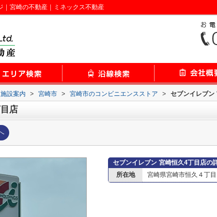
ージ｜宮崎の不動産｜ミネックス不動産
辺施設案内
>
宮崎市
>
宮崎市のコンビニエンスストア
>
セブンイレブン
丁目店
へ
セブンイレブン 宮崎恒久4丁目店の
所在地
宮崎県宮崎市恒久４丁目1