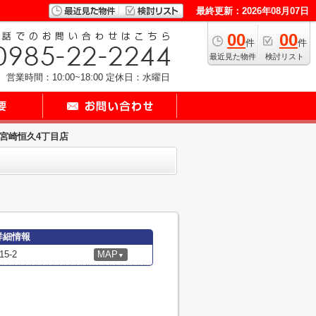
最終更新：2026年08月07日
00
00
件
件
最近見た物件
検討リスト
営業時間：10:00~18:00
定休日：水曜日
 宮崎恒久4丁目店
詳細情報
5-2
MAP
▼