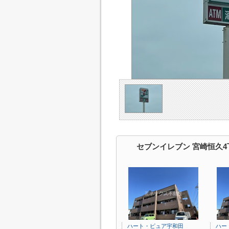
セブンイレブン 宮崎恒久
ハート・ピュア宇和田
ハー