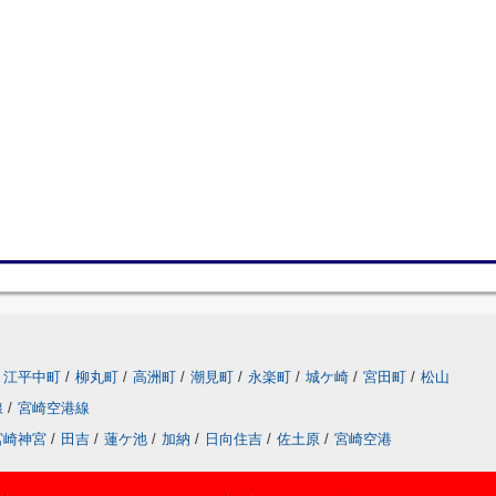
江平中町
/
柳丸町
/
高洲町
/
潮見町
/
永楽町
/
城ケ崎
/
宮田町
/
松山
線
/
宮崎空港線
宮崎神宮
/
田吉
/
蓮ケ池
/
加納
/
日向住吉
/
佐土原
/
宮崎空港