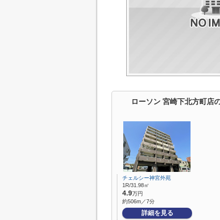
ローソン 宮崎下北方町店
チェルシー神宮外苑
1R/31.98㎡
4.9
万円
約506m／7分
詳細を見る