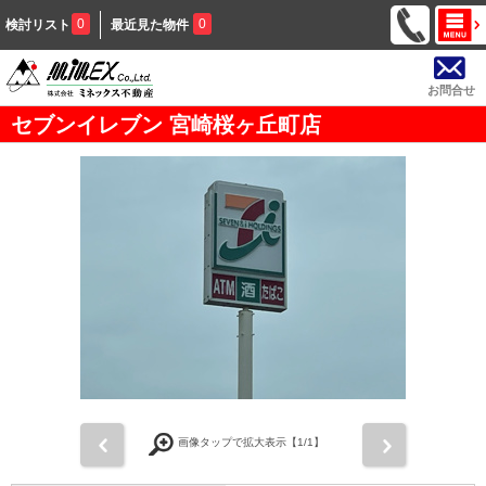
0
0
検討リスト
最近見た物件
お問合せ
セブンイレブン 宮崎桜ヶ丘町店
前
次
画像タップで拡大表示【
1
/1】