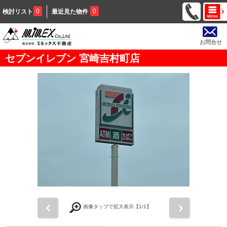
0
0
検討リスト
最近見た物件
お問合せ
セブンイレブン 宮崎吉村町店
前
次
画像タップで拡大表示【
1
/1】