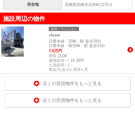
所在地
宮崎県宮崎市吉村町2270-3
施設周辺の物件
賃貸｜マンション
chisel
日豊本線「宮崎」駅 徒歩28分
日豊本線「南宮崎」駅 徒歩53分
7.6万円
間取:
2LDK
建物面積:
- / 16.38坪
土地面積:
- / -
敷金/礼金:
2ヶ月/0ヶ月
近くの賃貸物件をもっと見る
近くの売買物件をもっと見る