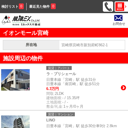
0
0
検討リスト
最近見た物件
お問合せ
イオンモール宮崎
所在地
宮崎県宮崎市新別府町862-1
施設周辺の物件
賃貸｜アパート
ラ・プリシェール
日豊本線「宮崎」駅 徒歩31分
日豊本線「南宮崎」駅 徒歩51分
6.3万円
間取:
2LDK
建物面積:
- / 15.35坪
土地面積:
- / -
敷金/礼金:
1ヶ月/0ヶ月
賃貸｜マンション
LINO
日豊本線「宮崎」駅 徒歩30分車9分 2.8km