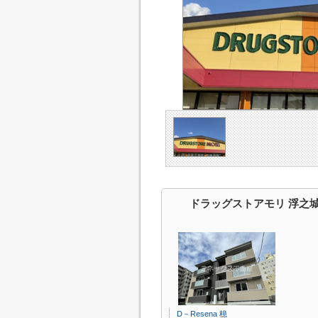
ドラッグストアモリ 浮之
D－Resena 檍