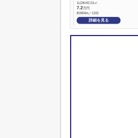
1LDK/42.01㎡
7.2
万円
約964m／13分
詳細を見る