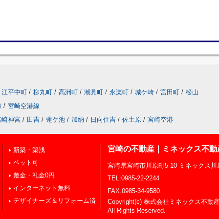
江平中町
/
柳丸町
/
高洲町
/
潮見町
/
永楽町
/
城ケ崎
/
宮田町
/
松山
線
/
宮崎空港線
宮崎神宮
/
田吉
/
蓮ケ池
/
加納
/
日向住吉
/
佐土原
/
宮崎空港
宮崎の不動産｜ミネックス不動
新築・築浅
ペット可
宮崎県宮崎市川原町5-10 ミネックス
敷金・礼金0円
TEL:0985-22-2244
インターネット無料
FAX:0985-34-9580
デザイナーズ＆リフォーム済
Copyright(c) 株式会社ミネックス不動
All Rights Reserved.