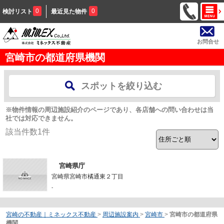
0
0
検討リスト
最近見た物件
お問合せ
宮崎市の都道府県機関
スポットを絞り込む
※物件情報の周辺施設紹介のページであり、各店舗への問い合わせは当
社では対応できません。
該当件数
1
件
宮崎県庁
宮崎県宮崎市橘通東２丁目
-
宮崎の不動産｜ミネックス不動産
>
周辺施設案内
>
宮崎市
>
宮崎市の都道府県
機関