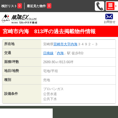
0
0
検討リスト
最近見た物件
お問合せ
宮崎市内海 813坪の過去掲載物件情報
所在地
宮崎県
宮崎市
大字内海
３４９２－３
交通
日南線
「
内海
」駅 徒歩8分
面積/坪数
2689.80㎡/813.66坪
地目/地勢
宅地/平坦
種別
売地
プロパンガス
設備条件
公営水道
公共下水